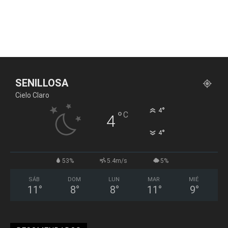
SENILLOSA
Cielo Claro
°
4
°
C
4
°
4
53%
5.4m/s
5%
SÁB
DOM
LUN
MAR
MIÉ
11
°
8
°
8
°
11
°
9
°