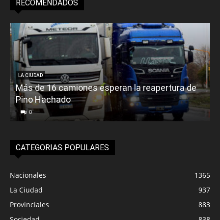
RECOMENDADOS
LA CIUDAD
Más de 16 camiones esperan la reapertura de
Pino Hachado
E
0
CATEGORIAS POPULARES
Nacionales
1365
La Ciudad
937
Provinciales
883
Sociedad
838