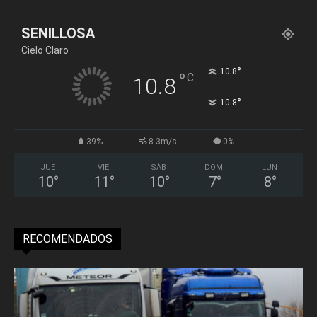
SENILLOSA
Cielo Claro
°
10.8
°
C
10.8
°
10.8
39%
8.3m/s
0%
JUE
VIE
SÁB
DOM
LUN
10
°
11
°
10
°
7
°
8
°
RECOMENDADOS