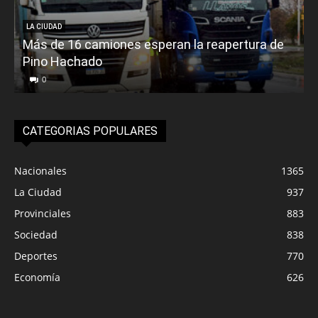
LA CIUDAD
Más de 16 camiones esperan la reapertura de
Pino Hachado
E
0
CATEGORIAS POPULARES
Nacionales
1365
La Ciudad
937
Provinciales
883
Sociedad
838
Deportes
770
Economía
626