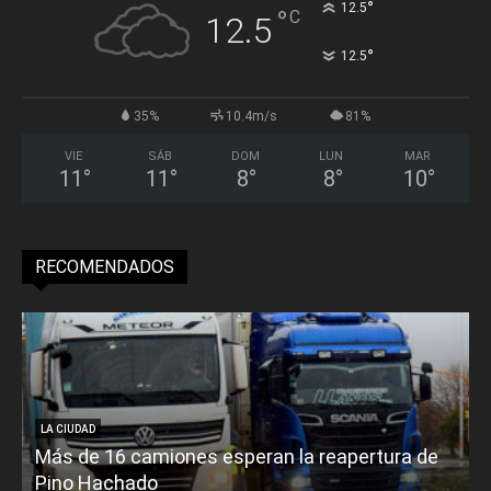
°
12.5
°
C
12.5
°
12.5
35%
10.4m/s
81%
VIE
SÁB
DOM
LUN
MAR
11
°
11
°
8
°
8
°
10
°
RECOMENDADOS
LA CIUDAD
Más de 16 camiones esperan la reapertura de
Pino Hachado
E