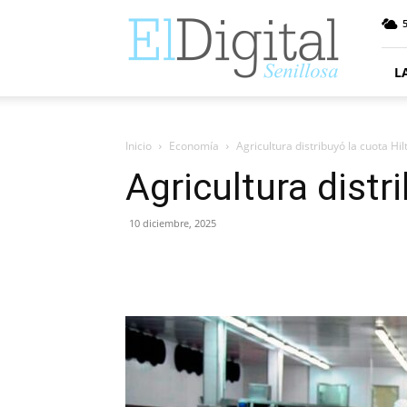
ElDigitalSenillosa
5
L
Inicio
Economía
Agricultura distribuyó la cuota Hi
Agricultura distr
10 diciembre, 2025