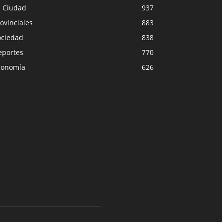
a Ciudad
937
ovinciales
883
ociedad
838
eportes
770
conomía
626