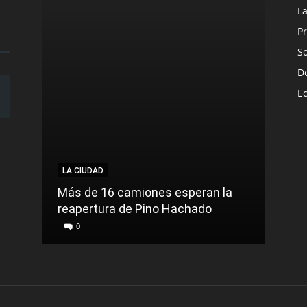
L
Pr
S
D
E
LA CIUDAD
Más de 16 camiones esperan la
reapertura de Pino Hachado
0