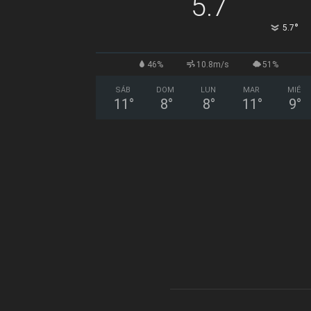
5.7
°
5.7
46%
10.8m/s
51%
SÁB
DOM
LUN
MAR
MIÉ
11
°
8
°
8
°
11
°
9
°