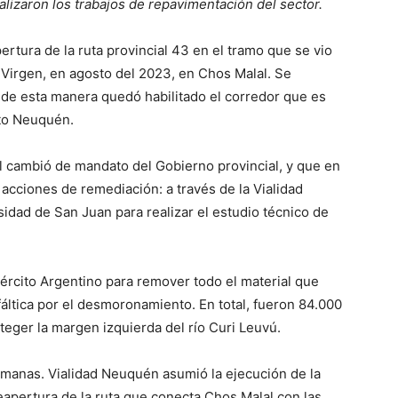
nalizaron los trabajos de repavimentación del sector.
rtura de la ruta provincial 43 en el tramo que se vio
 Virgen, en agosto del 2023, en Chos Malal. Se
 de esta manera quedó habilitado el corredor que es
Alto Neuquén.
l cambió de mandato del Gobierno provincial, y que en
as acciones de remediación: a través de la Vialidad
sidad de San Juan para realizar el estudio técnico de
jército Argentino para remover todo el material que
áltica por el desmoronamiento. En total, fueron 84.000
eger la margen izquierda del río Curi Leuvú.
semanas. Vialidad Neuquén asumió la ejecución de la
reapertura de la ruta que conecta Chos Malal con las