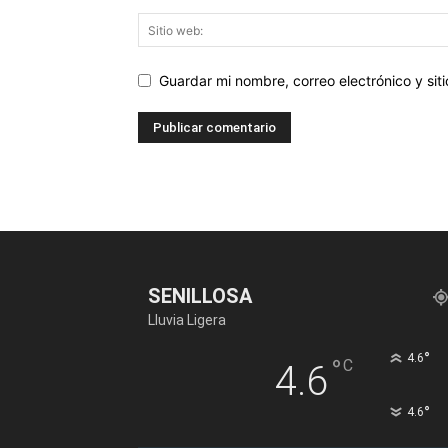
Guardar mi nombre, correo electrónico y si
SENILLOSA
Lluvia Ligera
°
4.6
°
C
4.6
°
4.6