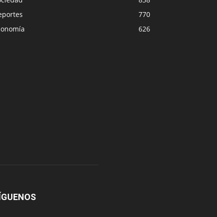
eportes
770
conomía
626
ÍGUENOS