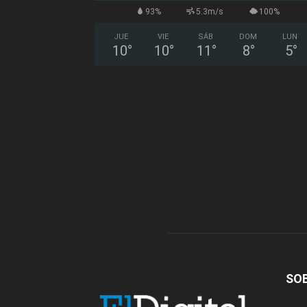
93%
5.3m/s
100%
JUE
VIE
SÁB
DOM
LUN
10
°
10
°
11
°
8
°
5
°
SO