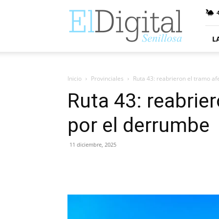
ElDigitalSenillosa
4
L
Inicio
Provinciales
Ruta 43: reabrieron el tramo a
Ruta 43: reabrie
por el derrumbe
11 diciembre, 2025