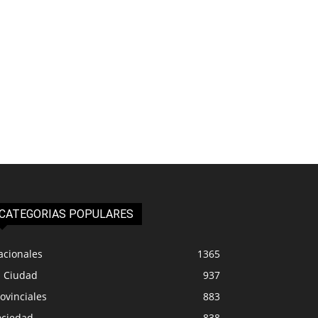
CATEGORIAS POPULARES
acionales
1365
a Ciudad
937
ovinciales
883
ociedad
838