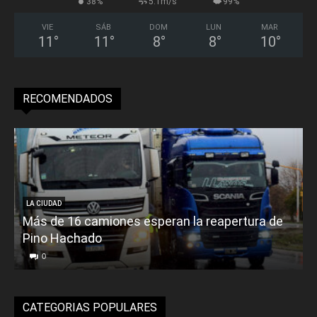
38%
5.1m/s
99%
VIE
SÁB
DOM
LUN
MAR
11
°
11
°
8
°
8
°
10
°
RECOMENDADOS
LA CIUDAD
Más de 16 camiones esperan la reapertura de
Pino Hachado
E
0
CATEGORIAS POPULARES