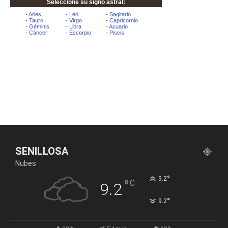
SENILLOSA
Nubes
°
9.2
°
C
9.2
°
9.2