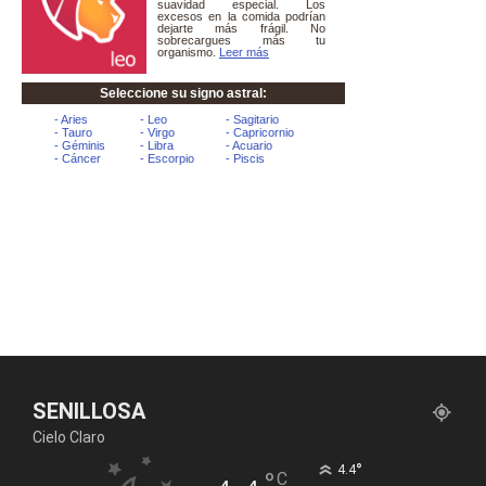
SENILLOSA
Cielo Claro
°
4.4
°
C