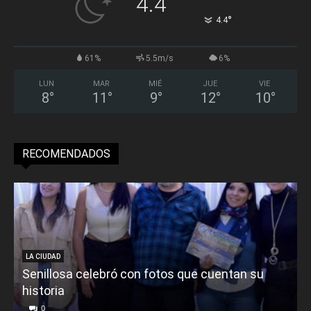
4.4
°
4.4
61%
5.5m/s
6%
LUN
MAR
MIÉ
JUE
VIE
8
°
11
°
9
°
12
°
10
°
RECOMENDADOS
LA CIUDAD
Senillosa celebró con fotos que cuentan su
historia
0