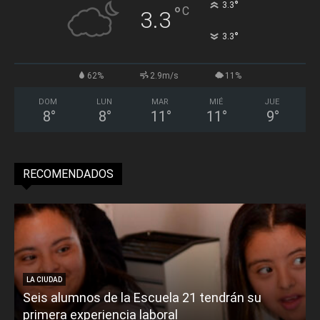
°
3.3
°
C
3.3
°
3.3
62%
2.9m/s
11%
DOM
LUN
MAR
MIÉ
JUE
8
°
8
°
11
°
11
°
9
°
RECOMENDADOS
LA CIUDAD
Seis alumnos de la Escuela 21 tendrán su
primera experiencia laboral