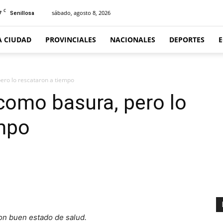
C
7
sábado, agosto 8, 2026
Senillosa
A CIUDAD
PROVINCIALES
NACIONALES
DEPORTES
ero lo rescataron a tiempo
como basura, pero lo
empo
con buen estado de salud.