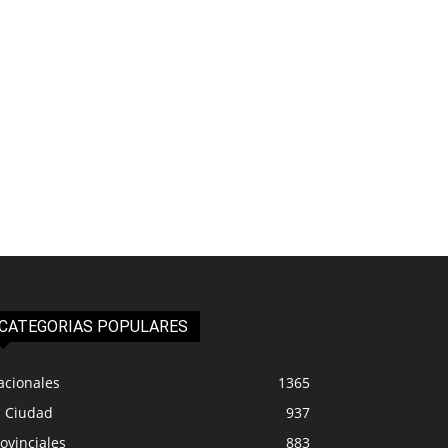
CATEGORIAS POPULARES
acionales
1365
a Ciudad
937
ovinciales
883