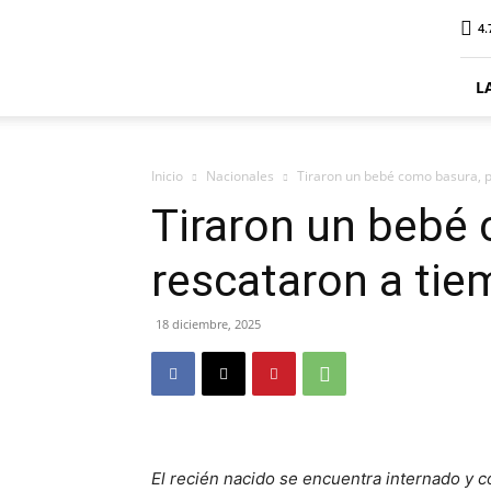
ElDigitalSenillosa
4.
L
Inicio
Nacionales
Tiraron un bebé como basura, p
Tiraron un bebé 
rescataron a ti
18 diciembre, 2025
El recién nacido se encuentra internado y 