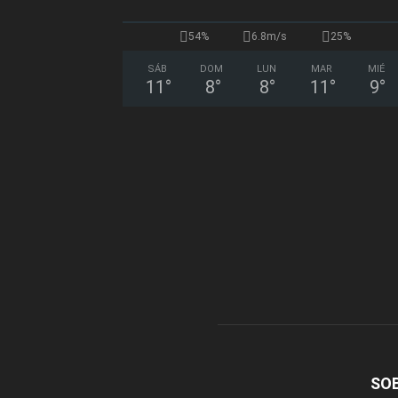
54%
6.8m/s
25%
SÁB
DOM
LUN
MAR
MIÉ
11
°
8
°
8
°
11
°
9
°
SO