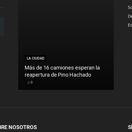
S
D
E
LA CIUDAD
LA C
Más de 16 camiones esperan la
reapertura de Pino Hachado
El Tr
0
0
BRE NOSOTROS
S