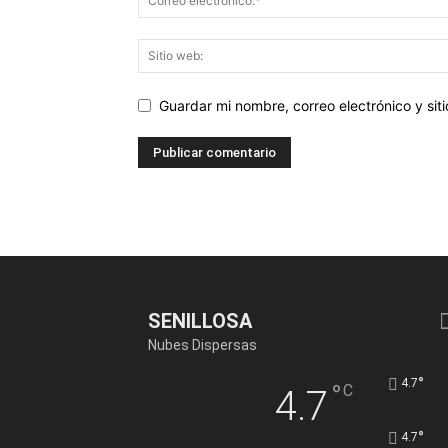
Guardar mi nombre, correo electrónico y si
SENILLOSA
Nubes Dispersas
°
4.7
°
C
4.7
°
4.7