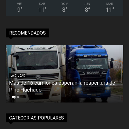
VIE
SÁB
DOM
LUN
MAR
9
°
11
°
8
°
8
°
11
°
RECOMENDADOS
LA CIUDAD
Más de 16 camiones esperan la reapertura de
Pino Hachado
E
0
CATEGORIAS POPULARES