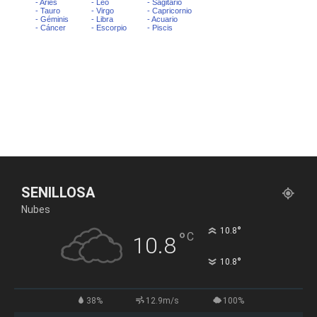
SENILLOSA
Nubes
°
10.8
°
C
10.8
°
10.8
38%
12.9m/s
100%