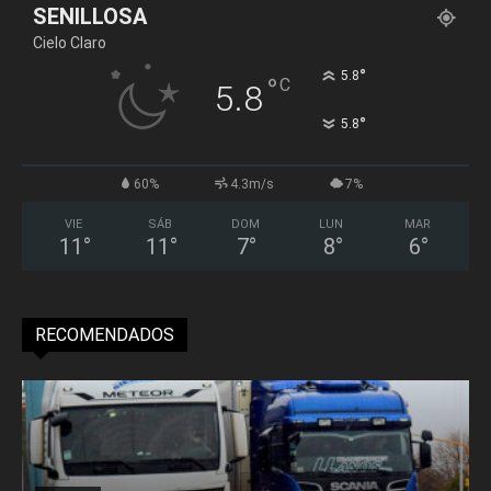
SENILLOSA
Cielo Claro
°
5.8
°
C
5.8
°
5.8
60%
4.3m/s
7%
VIE
SÁB
DOM
LUN
MAR
11
°
11
°
7
°
8
°
6
°
RECOMENDADOS