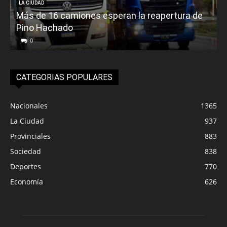
LA CIUDAD
Más de 16 camiones esperan la reapertura de
Pino Hachado
E
0
CATEGORIAS POPULARES
Nacionales
1365
La Ciudad
937
Provinciales
883
Sociedad
838
Deportes
770
Economía
626