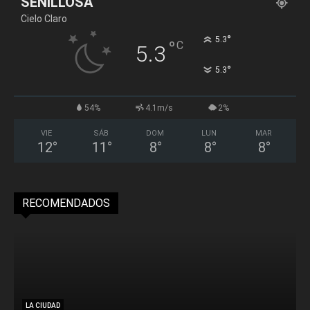
SENILLOSA
Cielo Claro
°
5.3
°
C
5.3
°
5.3
54%
4.1m/s
2%
VIE
SÁB
DOM
LUN
MAR
12
°
11
°
8
°
8
°
8
°
RECOMENDADOS
LA CIUDAD