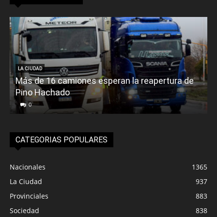
LA CIUDAD
Más de 16 camiones esperan la reapertura de
Pino Hachado
E
0
CATEGORIAS POPULARES
Nacionales
1365
La Ciudad
937
Provinciales
883
Sociedad
838