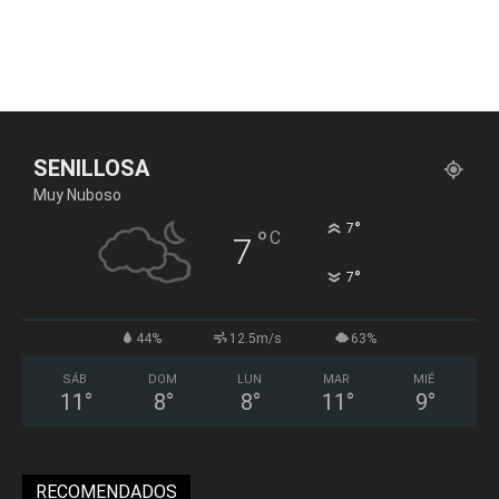
SENILLOSA
Muy Nuboso
°
7
°
C
7
°
7
44%
12.5m/s
63%
SÁB
DOM
LUN
MAR
MIÉ
11
°
8
°
8
°
11
°
9
°
RECOMENDADOS