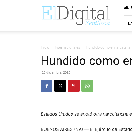
ElDigitalSenillosa
L
Inicio
Internacionales
Hundido como en la batalla 
Hundido como en 
23 diciembre, 2025
Estados Unidos se anotó otra narcolancha en
BUENOS AIRES (NA) — El Ejército de Estado