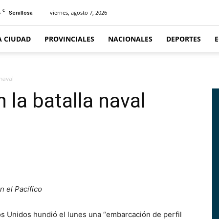
C
5
viernes, agosto 7, 2026
Senillosa
A CIUDAD
PROVINCIALES
NACIONALES
DEPORTES
naval
la batalla naval
 el Pacífico
s Unidos hundió el lunes una “embarcación de perfil