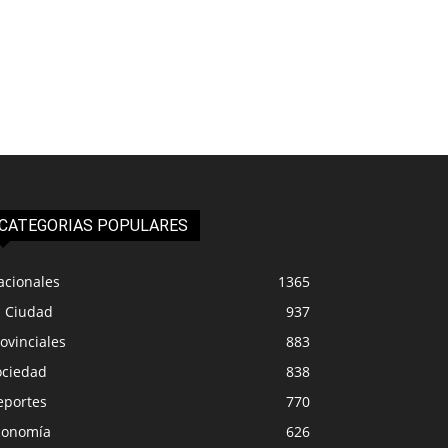
CATEGORIAS POPULARES
acionales
1365
a Ciudad
937
ovinciales
883
ociedad
838
eportes
770
conomía
626