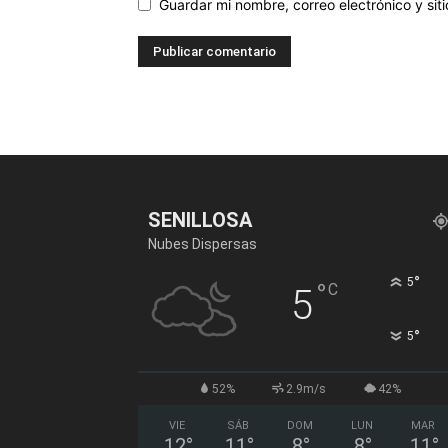
Guardar mi nombre, correo electrónico y si
SENILLOSA
Nubes Dispersas
°
5
°
C
5
°
5
52%
2.9m/s
42%
VIE
SÁB
DOM
LUN
MAR
12
°
11
°
8
°
8
°
11
°