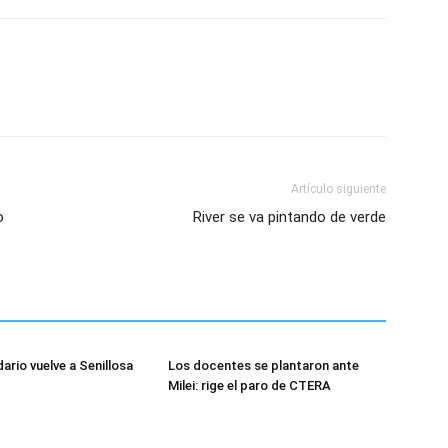
Artículo siguiente
o
River se va pintando de verde
dario vuelve a Senillosa
Los docentes se plantaron ante
Milei: rige el paro de CTERA