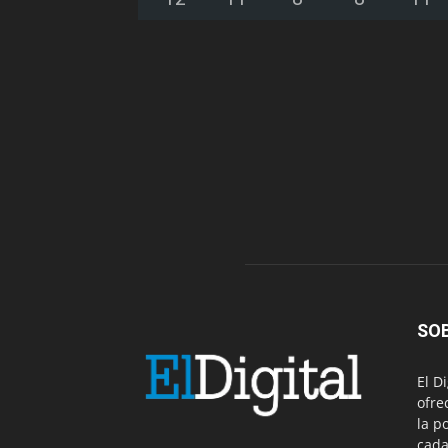
SO
El D
ofre
la p
cada