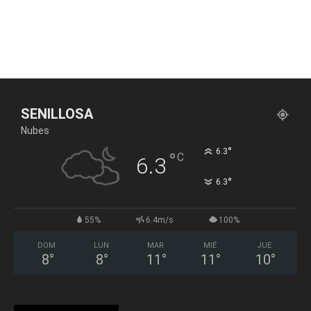
SENILLOSA
Nubes
°
6.3
°
C
6.3
°
6.3
55%
6.4m/s
100%
DOM
LUN
MAR
MIÉ
JUE
8
°
8
°
11
°
11
°
10
°