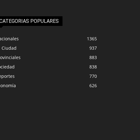
CATEGORIAS POPULARES
acionales
1365
a Ciudad
937
ovinciales
883
ociedad
838
eportes
770
conomía
626