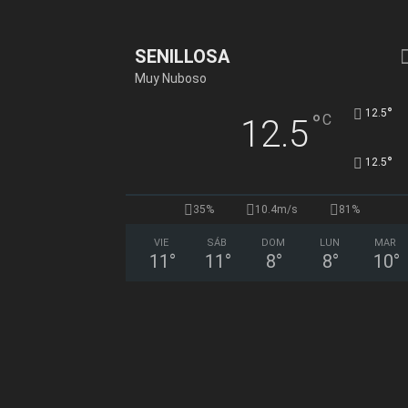
SENILLOSA
Muy Nuboso
°
12.5
°
C
12.5
°
12.5
35%
10.4m/s
81%
VIE
SÁB
DOM
LUN
MAR
11
°
11
°
8
°
8
°
10
°