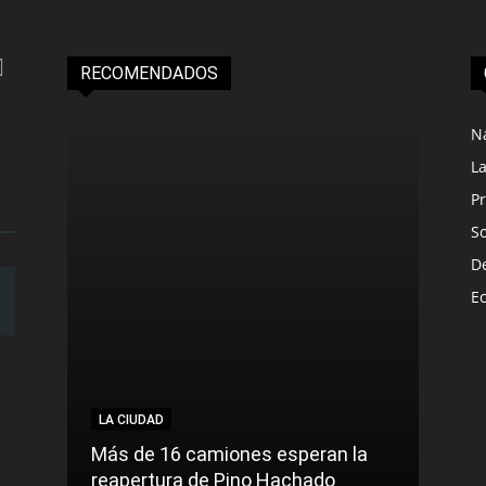
RECOMENDADOS
N
L
Pr
S
D
E
LA CIUDAD
Más de 16 camiones esperan la
reapertura de Pino Hachado