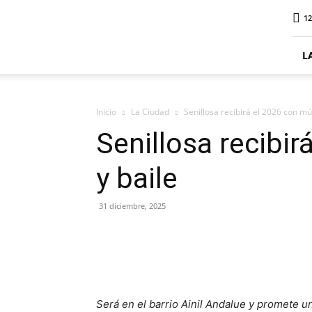
ElDigitalSenillosa
12
L
Inicio
La Ciudad
Senillosa recibirá el 2026 con mú
Senillosa recibi
y baile
31 diciembre, 2025
Será en el barrio Ainil Andalue y promete 