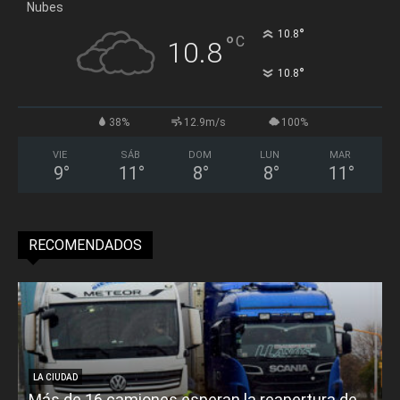
Nubes
°
10.8
°
C
10.8
°
10.8
38%
12.9m/s
100%
VIE
SÁB
DOM
LUN
MAR
9
°
11
°
8
°
8
°
11
°
RECOMENDADOS
LA CIUDAD
Más de 16 camiones esperan la reapertura de