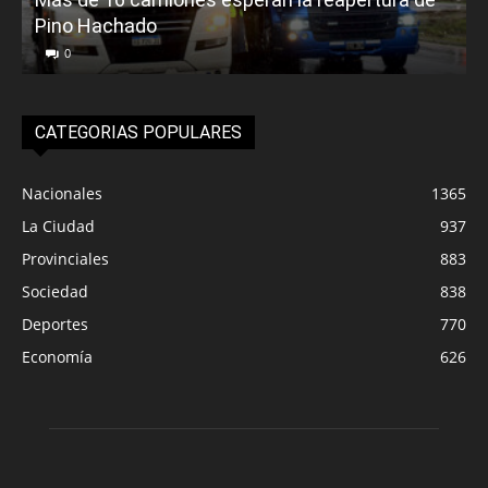
Pino Hachado
E
0
CATEGORIAS POPULARES
Nacionales
1365
La Ciudad
937
Provinciales
883
Sociedad
838
Deportes
770
Economía
626