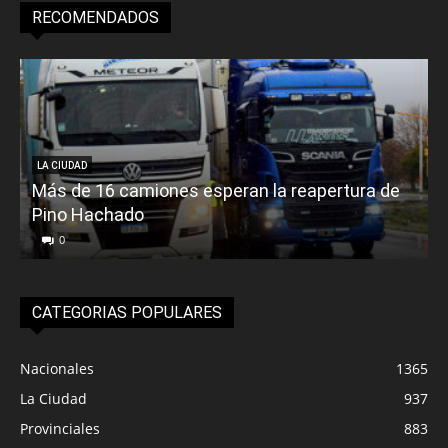
RECOMENDADOS
LA CIUDAD
Más de 16 camiones esperan la reapertura de
Pino Hachado
E
0
CATEGORIAS POPULARES
Nacionales
1365
La Ciudad
937
Provinciales
883