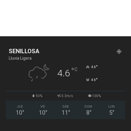
SENILLOSA
Lluvia Ligera
°
4.6
°
C
4.6
°
4.6
93%
5.3m/s
100%
JUE
VIE
SÁB
DOM
LUN
10
°
10
°
11
°
8
°
5
°