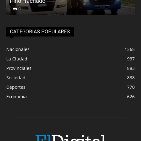
Pino Hachado
E
0
CATEGORIAS POPULARES
Nacionales
1365
La Ciudad
937
Provinciales
883
Sociedad
838
Deportes
770
Economía
626