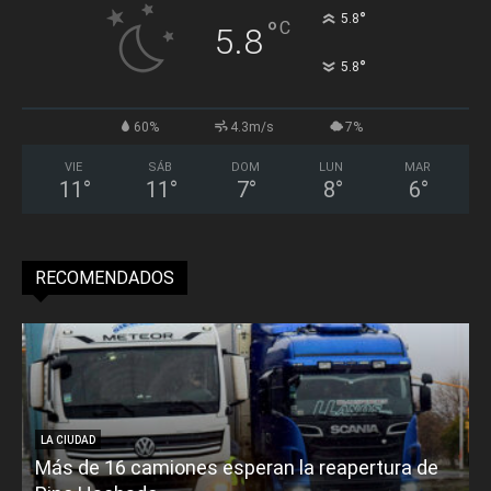
°
5.8
°
C
5.8
°
5.8
60%
4.3m/s
7%
VIE
SÁB
DOM
LUN
MAR
11
°
11
°
7
°
8
°
6
°
RECOMENDADOS
LA CIUDAD
Más de 16 camiones esperan la reapertura de