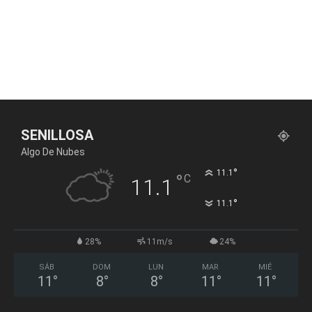
SENILLOSA
Algo De Nubes
°
11.1
°
C
11.1
°
11.1
28%
11m/s
24%
SÁB
DOM
LUN
MAR
MIÉ
11
°
8
°
8
°
11
°
11
°