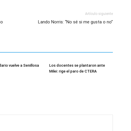
Artículo siguiente
lo
Lando Norris: “No sé si me gusta o no”
dario vuelve a Senillosa
Los docentes se plantaron ante
Milei: rige el paro de CTERA