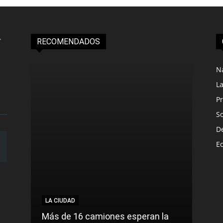
RECOMENDADOS
N
L
Pr
S
D
E
LA CIUDAD
LA C
Más de 16 camiones esperan la