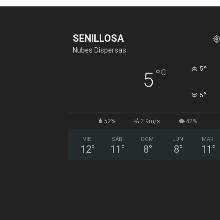
SENILLOSA
Nubes Dispersas
°
5
°
C
5
°
5
52%
2.9m/s
42%
VIE
SÁB
DOM
LUN
MAR
12
°
11
°
8
°
8
°
11
°