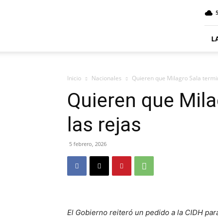
ElDigitalSenillosa
L
Inicio
Nacionales
Quieren que Milagro Sala termin
Quieren que Mila
las rejas
5 febrero, 2026
El Gobierno reiteró un pedido a la CIDH para