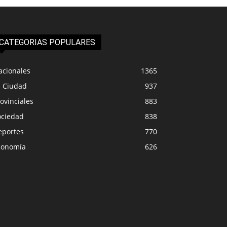
CATEGORIAS POPULARES
acionales
1365
a Ciudad
937
ovinciales
883
ociedad
838
eportes
770
conomía
626
PROVINCIALES
IUDAD
Los docentes se pla