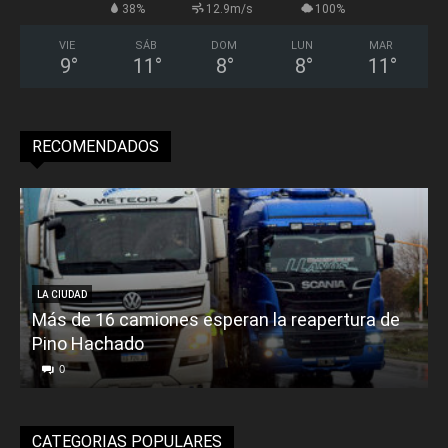
38%
12.9m/s
100%
VIE
SÁB
DOM
LUN
MAR
9
°
11
°
8
°
8
°
11
°
RECOMENDADOS
LA CIUDAD
Más de 16 camiones esperan la reapertura de
Pino Hachado
E
0
CATEGORIAS POPULARES