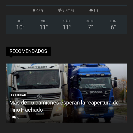
47%
8.7m/s
1%
JUE
VIE
SÁB
DOM
LUN
10
°
11
°
11
°
7
°
6
°
RECOMENDADOS
LA CIUDAD
Más de 16 camiones esperan la reapertura de
Pino Hachado
E
0