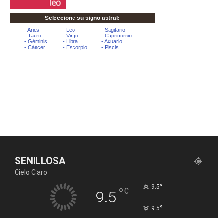
SENILLOSA
Cielo Claro
°
9.5
°
C
9.5
°
9.5