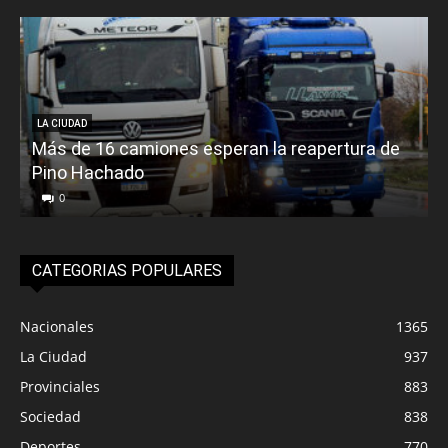
LA CIUDAD
Más de 16 camiones esperan la reapertura de
Pino Hachado
E
0
CATEGORIAS POPULARES
Nacionales
1365
La Ciudad
937
Provinciales
883
Sociedad
838
Deportes
770