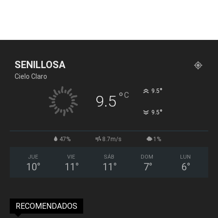
SENILLOSA
Cielo Claro
°
9.5
°
C
9.5
°
9.5
47%
8.7m/s
1%
JUE
VIE
SÁB
DOM
LUN
10
°
11
°
11
°
7
°
6
°
RECOMENDADOS