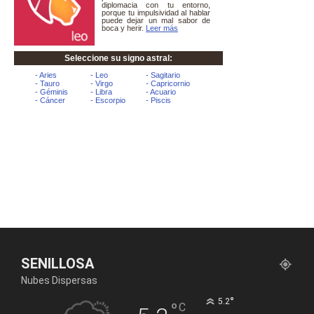
SENILLOSA
Nubes Dispersas
°
5.2
°
C