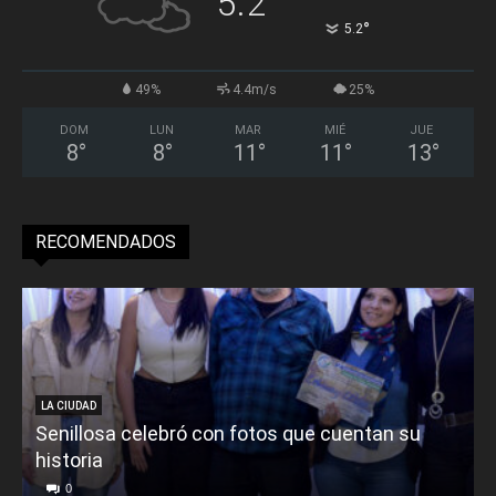
5.2
°
5.2
49%
4.4m/s
25%
DOM
LUN
MAR
MIÉ
JUE
8
°
8
°
11
°
11
°
13
°
RECOMENDADOS
LA CIUDAD
Senillosa celebró con fotos que cuentan su
historia
0