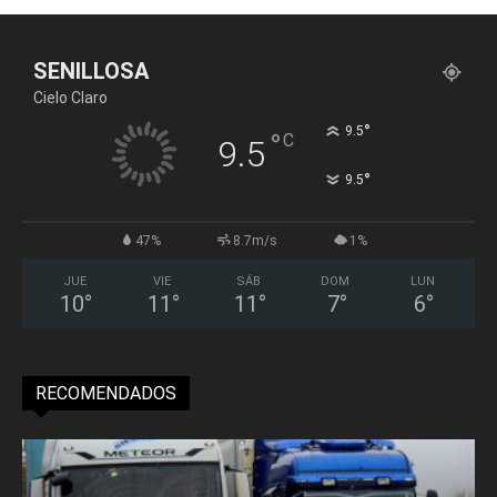
SENILLOSA
Cielo Claro
°
9.5
°
C
9.5
°
9.5
47%
8.7m/s
1%
JUE
VIE
SÁB
DOM
LUN
10
°
11
°
11
°
7
°
6
°
RECOMENDADOS