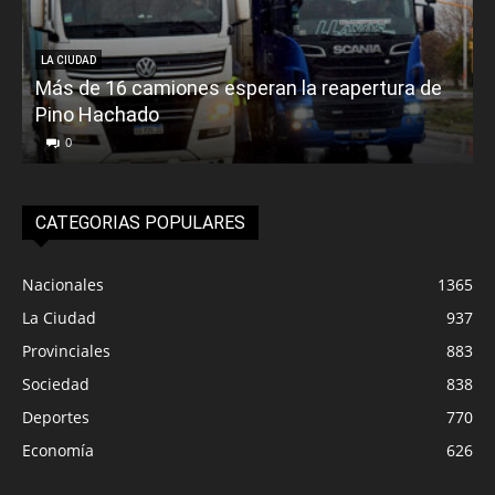
LA CIUDAD
Más de 16 camiones esperan la reapertura de
Pino Hachado
E
0
CATEGORIAS POPULARES
Nacionales
1365
La Ciudad
937
Provinciales
883
Sociedad
838
Deportes
770
Economía
626