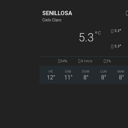
SENILLOSA
Cielo Claro
°
5.3
°
C
5.3
°
5.3
54%
4.1m/s
2%
VIE
SÁB
DOM
LUN
MAR
12
°
11
°
8
°
8
°
8
°