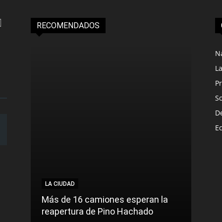
RECOMENDADOS
N
L
Pr
S
D
E
LA CIUDAD
LA C
Más de 16 camiones esperan la
reapertura de Pino Hachado
El Tr