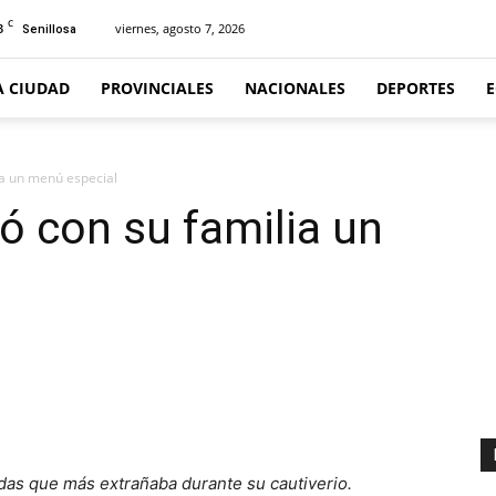
C
3
viernes, agosto 7, 2026
Senillosa
A CIUDAD
PROVINCIALES
NACIONALES
DEPORTES
ia un menú especial
ó con su familia un
das que más extrañaba durante su cautiverio.