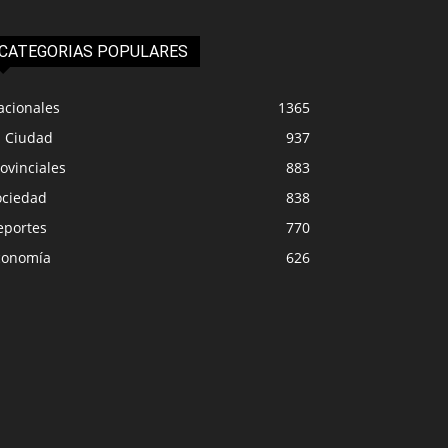
CATEGORIAS POPULARES
acionales
1365
a Ciudad
937
ovinciales
883
ociedad
838
eportes
770
conomía
626
PROVINCIALES
IUDAD
Los docentes se pla
en Solidario vuelve a Senillosa
Milei: rige el paro d