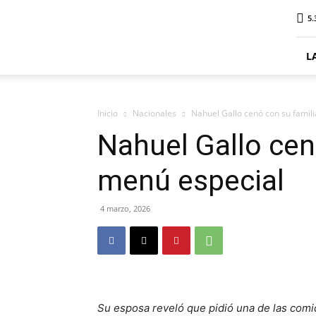
ElDigitalSenillosa
5.
L
Inicio
Nacionales
Nahuel Gallo cenó con su famil
Nahuel Gallo cen
menú especial
4 marzo, 2026
Su esposa reveló que pidió una de las comi