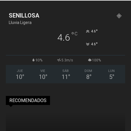
SENILLOSA
Lluvia Ligera
°
4.6
°
C
4.6
°
4.6
93%
5.3m/s
100%
JUE
VIE
SÁB
DOM
LUN
10
°
10
°
11
°
8
°
5
°
RECOMENDADOS