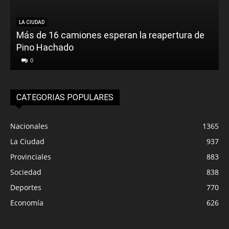
LA CIUDAD
Más de 16 camiones esperan la reapertura de
Pino Hachado
E
0
CATEGORIAS POPULARES
Nacionales
1365
La Ciudad
937
Provinciales
883
Sociedad
838
Deportes
770
Economía
626