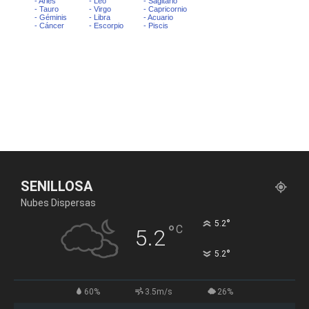
SENILLOSA
Nubes Dispersas
°
5.2
°
C
5.2
°
5.2
60%
3.5m/s
26%