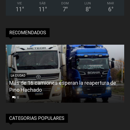
VIE
SÁB
DOM
LUN
MAR
11
°
11
°
7
°
8
°
6
°
RECOMENDADOS
LA CIUDAD
Más de 16 camiones esperan la reapertura de
Pino Hachado
E
0
CATEGORIAS POPULARES