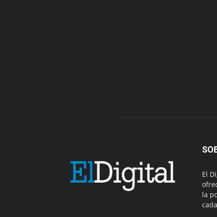
SO
El D
ofre
la p
cada