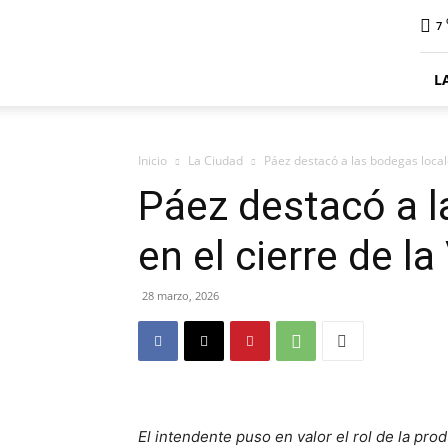
ElDigitalSenillosa
7
L
Inicio
La Ciudad
Páez destacó a las bodegas local
Páez destacó a l
en el cierre de l
28 marzo, 2026
El intendente puso en valor el rol de la pr