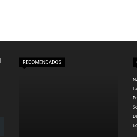
RECOMENDADOS
N
L
Pr
S
D
E