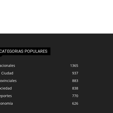
CATEGORIAS POPULARES
acionales
1365
a Ciudad
937
ovinciales
883
ociedad
838
eportes
770
conomía
626