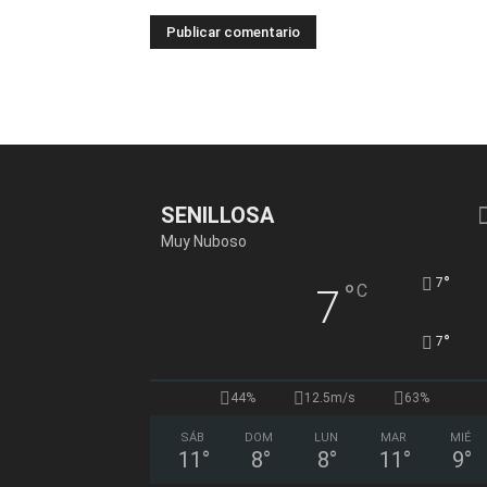
SENILLOSA
Muy Nuboso
°
7
°
C
7
°
7
44%
12.5m/s
63%
SÁB
DOM
LUN
MAR
MIÉ
11
°
8
°
8
°
11
°
9
°