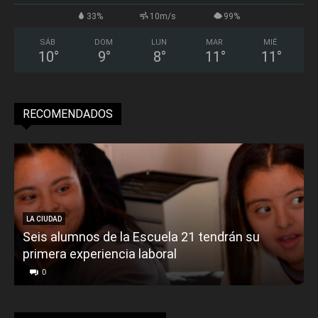
33%
10m/s
99%
SÁB
DOM
LUN
MAR
MIÉ
10
°
9
°
8
°
11
°
11
°
RECOMENDADOS
LA CIUDAD
Seis alumnos de la Escuela 21 tendrán su
primera experiencia laboral
0