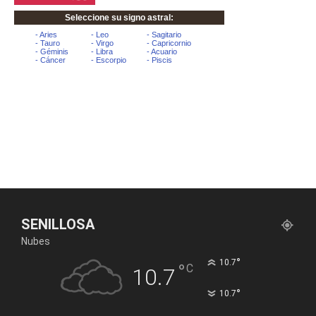
SENILLOSA
Nubes
°
10.7
°
C
10.7
°
10.7