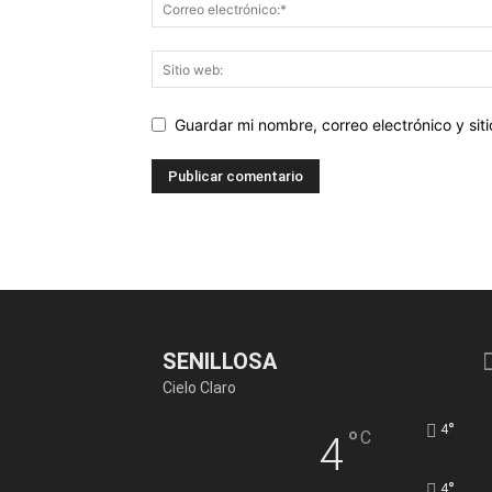
Guardar mi nombre, correo electrónico y si
SENILLOSA
Cielo Claro
°
4
°
C
4
°
4