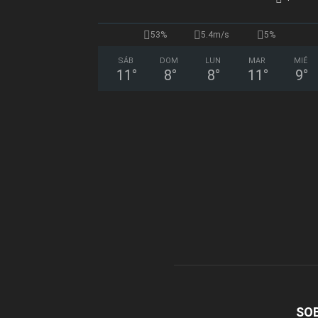
53%
5.4m/s
5%
SÁB
DOM
LUN
MAR
MIÉ
11
°
8
°
8
°
11
°
9
°
SO