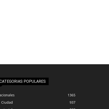
CATEGORIAS POPULARES
acionales
1365
a Ciudad
937