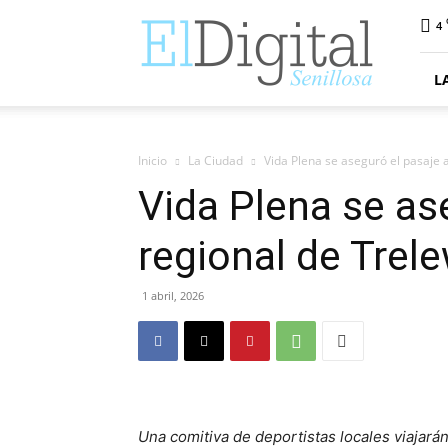
ElDigitalSenillosa
4
L
Inicio
La Ciudad
Vida Plena se aseguró el pasaje 
Vida Plena se ase
regional de Trel
1 abril, 2026
Una comitiva de deportistas locales viajará