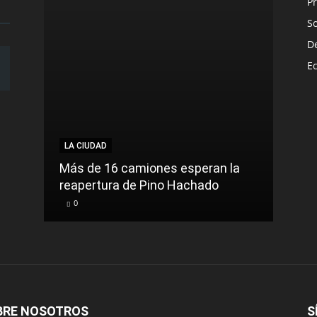
Pr
S
D
E
LA CIUDAD
LA C
Más de 16 camiones esperan la
reapertura de Pino Hachado
El Tr
0
0
BRE NOSOTROS
S