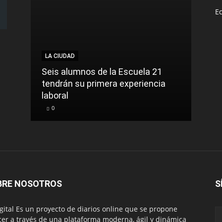
E
LA CIUDAD
NACI
Seis alumnos de la Escuela 21
La t
tendrán su primera experiencia
muer
laboral
cont
0
0
BRE NOSOTROS
S
igital Es un proyecto de diarios online que se propone
cer a través de una plataforma moderna, ágil y dinámica