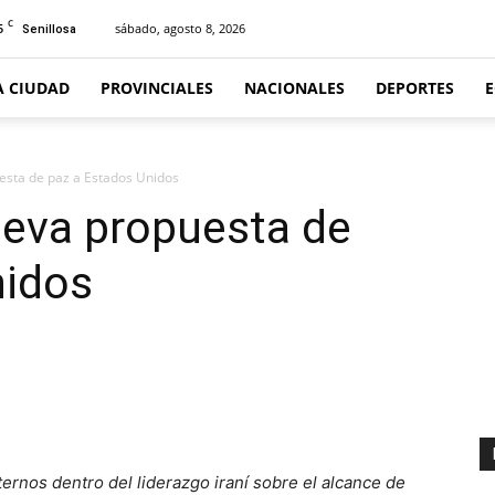
C
5
sábado, agosto 8, 2026
Senillosa
A CIUDAD
PROVINCIALES
NACIONALES
DEPORTES
esta de paz a Estados Unidos
ueva propuesta de
nidos
ternos dentro del liderazgo iraní sobre el alcance de