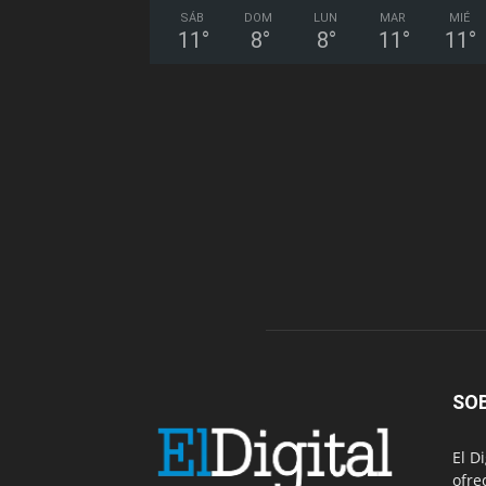
SÁB
DOM
LUN
MAR
MIÉ
11
°
8
°
8
°
11
°
11
°
SO
El D
ofre