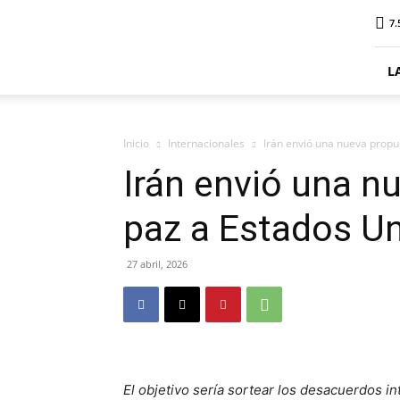
ElDigitalSenillosa
7.
L
Inicio
Internacionales
Irán envió una nueva propu
Irán envió una n
paz a Estados U
27 abril, 2026
El objetivo sería sortear los desacuerdos in