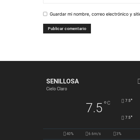
Guardar mi nombre, correo electrónico y si
SENILLOSA
Cielo Claro
°
7.5
°
C
7.5
°
7.5
40%
6.6m/s
3%