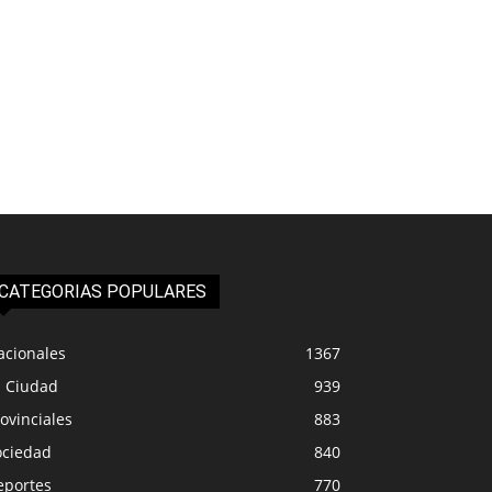
CATEGORIAS POPULARES
acionales
1367
a Ciudad
939
ovinciales
883
ociedad
840
eportes
770