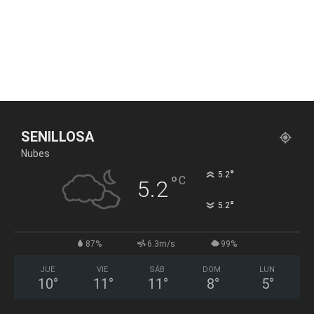
SENILLOSA
Nubes
°
5.2
°
C
5.2
°
5.2
87%
6.3m/s
99%
JUE
VIE
SÁB
DOM
LUN
10
°
11
°
11
°
8
°
5
°