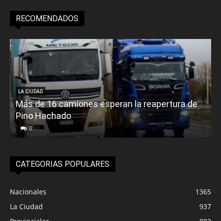
RECOMENDADOS
LA CIUDAD
Más de 16 camiones esperan la reapertura de
Pino Hachado
E
0
CATEGORIAS POPULARES
Nacionales
1365
La Ciudad
937