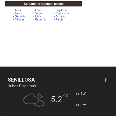
SENILLOSA
Nubes Dispersas
°
5.2
°
C
5.2
°
5.2