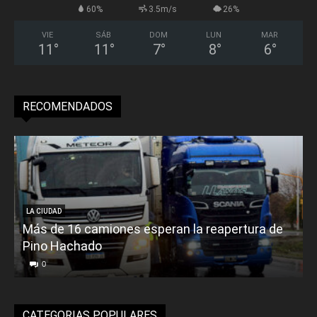
60%
3.5m/s
26%
VIE
SÁB
DOM
LUN
MAR
11
°
11
°
7
°
8
°
6
°
RECOMENDADOS
LA CIUDAD
Más de 16 camiones esperan la reapertura de
Pino Hachado
E
0
CATEGORIAS POPULARES