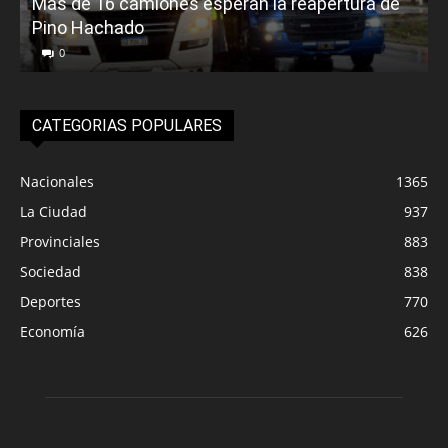
Más de 16 camiones esperan la reapertura de
Pino Hachado
E
0
CATEGORIAS POPULARES
Nacionales
1365
La Ciudad
937
Provinciales
883
Sociedad
838
Deportes
770
Economía
626