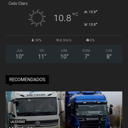
Cielo Claro
°
10.8
°
C
10.8
°
10.8
39%
8.3m/s
0%
JUE
VIE
SÁB
DOM
LUN
10
°
11
°
10
°
7
°
8
°
RECOMENDADOS
LA CIUDAD