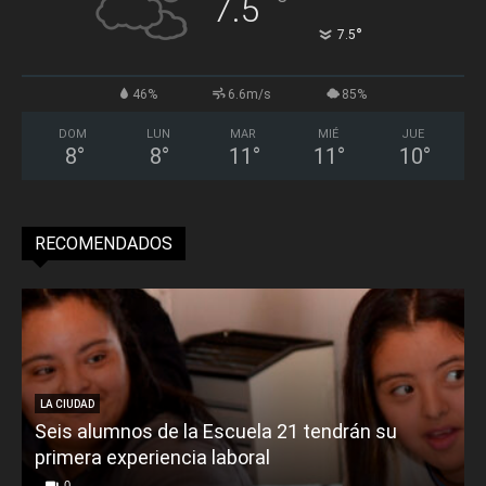
°
7.5
°
7.5
46%
6.6m/s
85%
DOM
LUN
MAR
MIÉ
JUE
8
°
8
°
11
°
11
°
10
°
RECOMENDADOS
LA CIUDAD
Seis alumnos de la Escuela 21 tendrán su
primera experiencia laboral
0