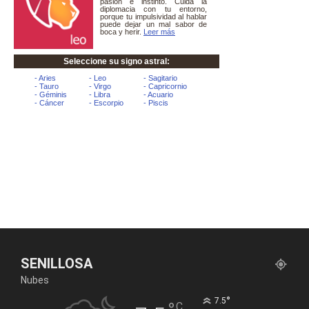
SENILLOSA
Nubes
°
7.5
C