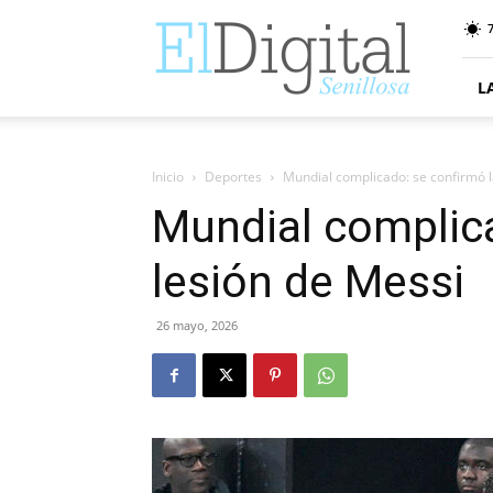
ElDigitalSenillosa
7
L
Inicio
Deportes
Mundial complicado: se confirmó l
Mundial complica
lesión de Messi
26 mayo, 2026