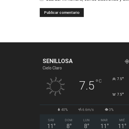
SENILLOSA
Cielo Claro
°
7.5
°
C
7.5
°
7.5
40%
6.6m/s
3%
SÁB
DOM
LUN
MAR
MIÉ
11
°
8
°
8
°
11
°
11
°