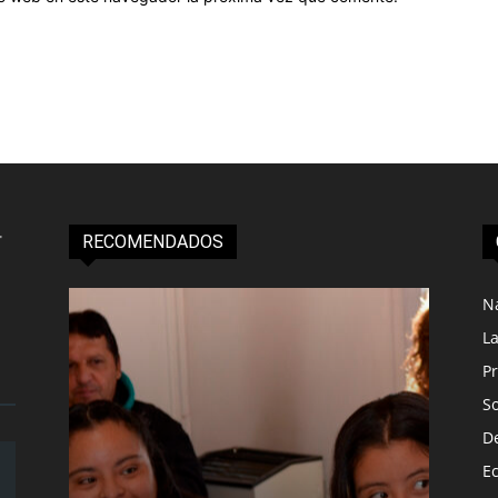
RECOMENDADOS
N
L
Pr
S
D
E