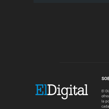
SO
El D
ofre
la p
cada