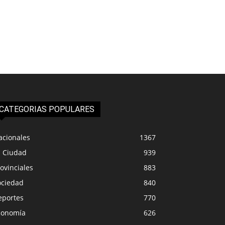
CATEGORIAS POPULARES
acionales
1367
a Ciudad
939
ovinciales
883
ociedad
840
eportes
770
conomía
626