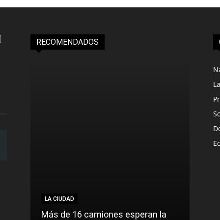
RECOMENDADOS
N
L
Pr
S
D
E
LA CIUDAD
LA C
Más de 16 camiones esperan la