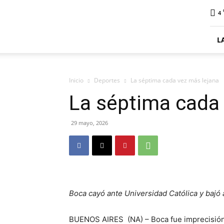
ElDigitalSenillosa
4
L
Inicio
Deportes
La séptima cada vez más lejana
La séptima cada
29 mayo, 2026
Boca cayó ante Universidad Católica y bajó
BUENOS AIRES (NA) – Boca fue imprecisión 