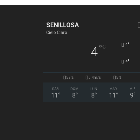
SENILLOSA
Cielo Claro
°
4
°
C
4
°
4
53%
5.4m/s
5%
SÁB
DOM
LUN
MAR
MIÉ
11
°
8
°
8
°
11
°
9
°