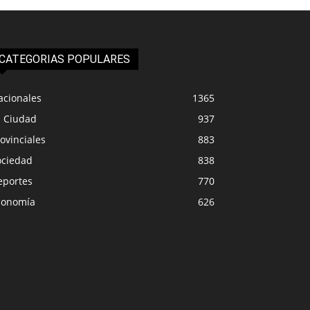
CATEGORIAS POPULARES
acionales
1365
a Ciudad
937
ovinciales
883
ociedad
838
eportes
770
conomía
626
PROVINCIALES
IUDAD
Los docentes se pla