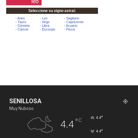
SENILLOSA
Muy Nuboso
°
4.4
°
C
4.4
°
4.4