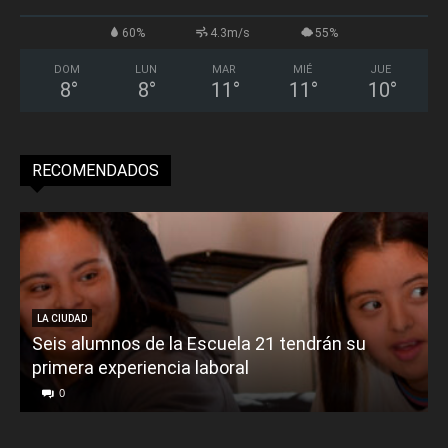
60%
4.3m/s
55%
DOM
LUN
MAR
MIÉ
JUE
8
°
8
°
11
°
11
°
10
°
RECOMENDADOS
LA CIUDAD
Seis alumnos de la Escuela 21 tendrán su
primera experiencia laboral
0