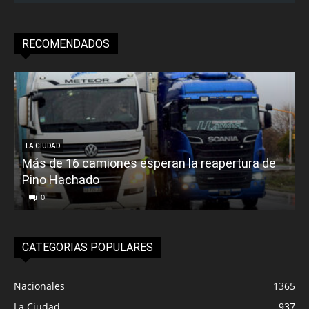
RECOMENDADOS
LA CIUDAD
Más de 16 camiones esperan la reapertura de
Pino Hachado
E
0
CATEGORIAS POPULARES
Nacionales
1365
La Ciudad
937