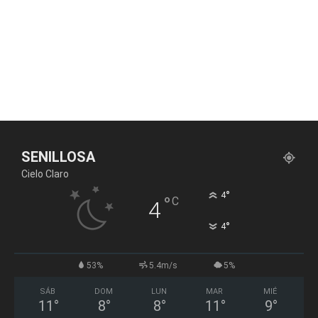
SENILLOSA
Cielo Claro
°
4
°
C
4
°
4
53%
5.4m/s
5%
SÁB
DOM
LUN
MAR
MIÉ
11
°
8
°
8
°
11
°
9
°