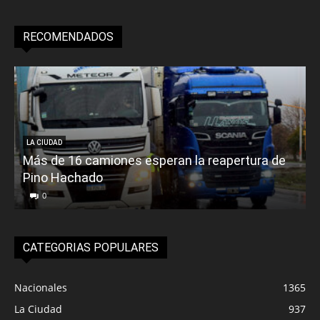
RECOMENDADOS
LA CIUDAD
Más de 16 camiones esperan la reapertura de
Pino Hachado
E
0
CATEGORIAS POPULARES
Nacionales
1365
La Ciudad
937