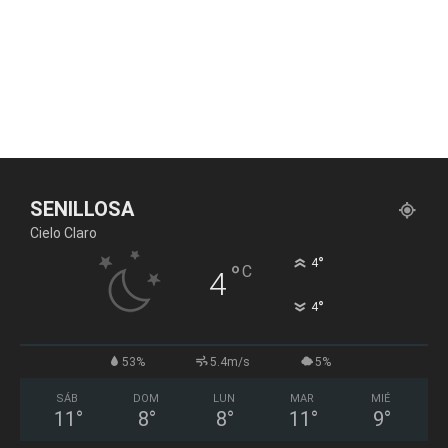
SENILLOSA
Cielo Claro
°
4
°
C
4
°
4
53%
5.4m/s
5%
SÁB
DOM
LUN
MAR
MIÉ
11
°
8
°
8
°
11
°
9
°