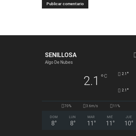
SENILLOSA
Algo De Nubes
°
2.1
°
C
2.1
°
2.1
70%
3.6m/s
11%
DOM
LUN
MAR
MIÉ
JUE
8
°
8
°
11
°
11
°
10
°