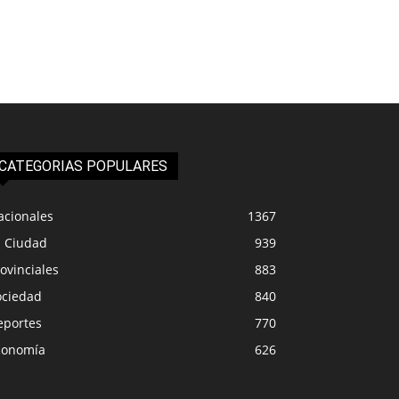
CATEGORIAS POPULARES
acionales
1367
a Ciudad
939
ovinciales
883
ociedad
840
eportes
770
conomía
626