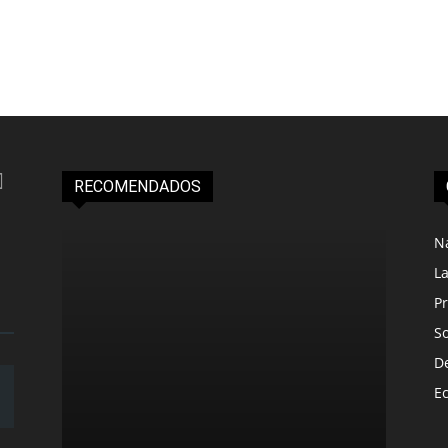
RECOMENDADOS
N
L
Pr
S
D
E