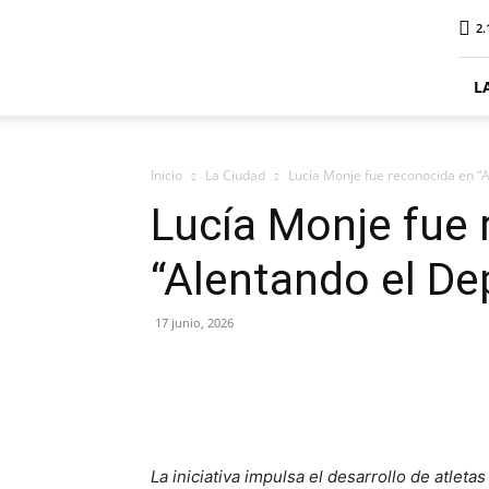
ElDigitalSenillosa
2.
L
Inicio
La Ciudad
Lucía Monje fue reconocida en “
Lucía Monje fue 
“Alentando el De
17 junio, 2026
La iniciativa impulsa el desarrollo de atlet