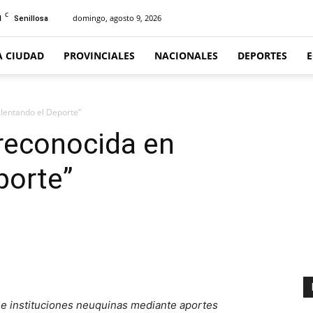
C
1
domingo, agosto 9, 2026
Senillosa
A CIUDAD
PROVINCIALES
NACIONALES
DEPORTES
Alentando el Deporte”
reconocida en
porte”
as e instituciones neuquinas mediante aportes