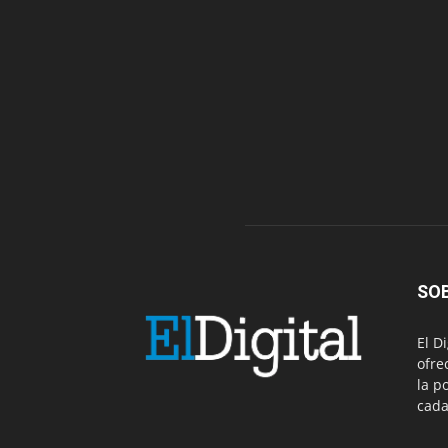
SO
El D
ofre
la p
cada