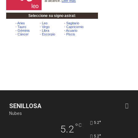
SENILLOSA
Nubes
°
5.2
°
C
5.2
°
5.2