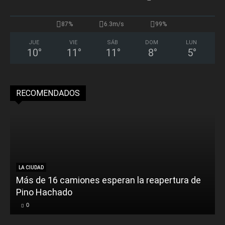
87%
6.3m/s
99%
JUE
VIE
SÁB
DOM
LUN
10
°
11
°
11
°
8
°
5
°
RECOMENDADOS
LA CIUDAD
Más de 16 camiones esperan la reapertura de
Pino Hachado
E
0