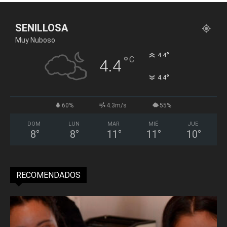
SENILLOSA
Muy Nuboso
°
4.4
°
C
4.4
°
4.4
60%
4.3m/s
55%
DOM
LUN
MAR
MIÉ
JUE
8
°
8
°
11
°
11
°
10
°
RECOMENDADOS