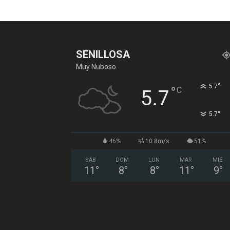
SENILLOSA
Muy Nuboso
°
5.7
°
C
5.7
°
5.7
46%
10.8m/s
51%
SÁB
DOM
LUN
MAR
MIÉ
11
°
8
°
8
°
11
°
9
°