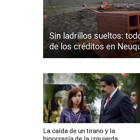
Sin ladrillos sueltos: to
de los créditos en Neu
La caída de un tirano y la
hipocresía de la izquierda...