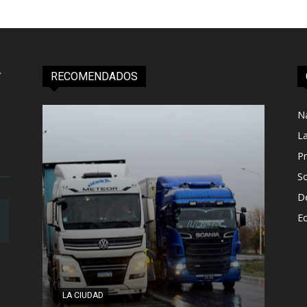
RECOMENDADOS
N
L
Pr
S
D
E
LA CIUDAD