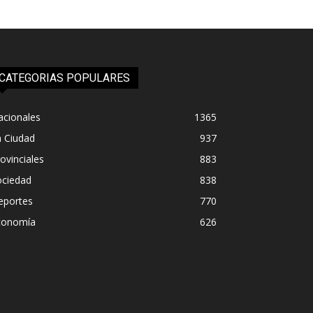
CATEGORIAS POPULARES
acionales
1365
a Ciudad
937
ovinciales
883
ociedad
838
eportes
770
conomía
626
PROVINCIALES