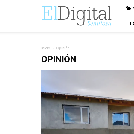
ElDigitalSenillosa
5
L
Inicio
Opinión
OPINIÓN