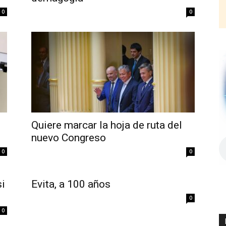
0
0
Quiere marcar la hoja de ruta del
nuevo Congreso
0
0
si
Evita, a 100 años
0
0