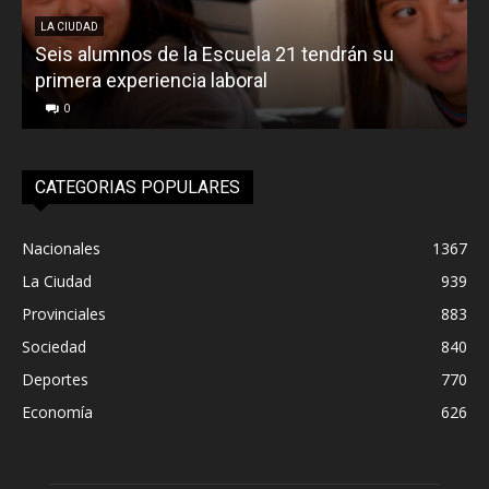
LA CIUDAD
Seis alumnos de la Escuela 21 tendrán su
L
primera experiencia laboral
0
CATEGORIAS POPULARES
Nacionales
1367
La Ciudad
939
Provinciales
883
Sociedad
840
Deportes
770
Economía
626