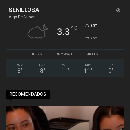
SENILLOSA
Algo De Nubes
°
3.3
°
C
3.3
°
3.3
62%
2.9m/s
11%
DOM
LUN
MAR
MIÉ
JUE
8
°
8
°
11
°
11
°
9
°
RECOMENDADOS