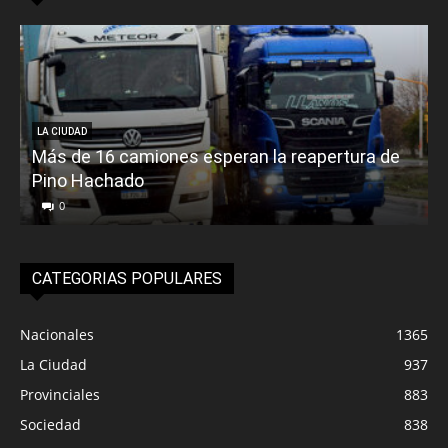
LA CIUDAD
Más de 16 camiones esperan la reapertura de
Pino Hachado
E
0
CATEGORIAS POPULARES
Nacionales
1365
La Ciudad
937
Provinciales
883
Sociedad
838