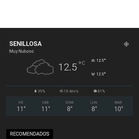
SENILLOSA
Muy Nuboso
°
12.5
°
C
12.5
°
12.5
35%
10.4m/s
81%
VIE
SÁB
DOM
LUN
MAR
11
°
11
°
8
°
8
°
10
°
RECOMENDADOS