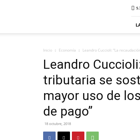
ElDigitalSenillosa
5.
L
Inicio
Economía
Leandro Cuccioli: “La recaudación
Leandro Cuccioli
tributaria se sos
mayor uso de los
de pago”
18 octubre, 2018