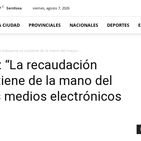
C
7
viernes, agosto 7, 2026
Senillosa
A CIUDAD
PROVINCIALES
NACIONALES
DEPORTES
 tributaria se sostiene de la mano del mayor...
: “La recaudación
tiene de la mano del
 medios electrónicos