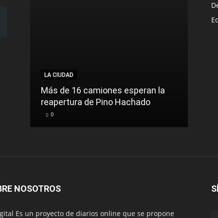
D
E
LA CIUDAD
LA C
Más de 16 camiones esperan la
reapertura de Pino Hachado
El Tr
0
0
BRE NOSOTROS
S
igital Es un proyecto de diarios online que se propone