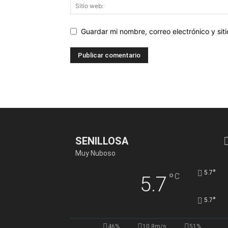
Guardar mi nombre, correo electrónico y si
SENILLOSA
Muy Nuboso
°
5.7
°
C
5.7
°
5.7
46%
10.8m/s
51%