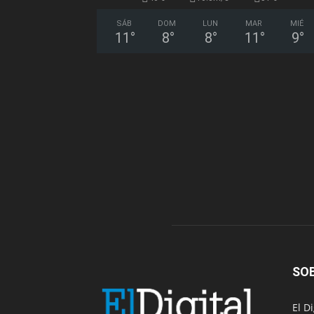
SÁB
DOM
LUN
MAR
MIÉ
11
°
8
°
8
°
11
°
9
°
SO
El D