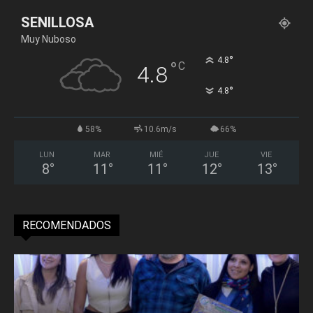
SENILLOSA
Muy Nuboso
°
4.8
°
C
4.8
°
4.8
58%
10.6m/s
66%
LUN
MAR
MIÉ
JUE
VIE
8
°
11
°
11
°
12
°
13
°
RECOMENDADOS